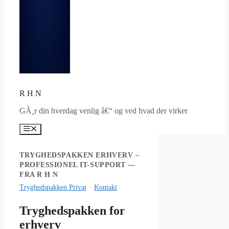
R H N
GÃ¸r din hverdag venlig â€“ og ved hvad der virker
Menu
TRYGHEDSPAKKEN ERHVERV –
PROFESSIONEL IT-SUPPORT —
FRA R H N
Tryghedspakken Privat
·
Kontakt
Tryghedspakken for
erhverv