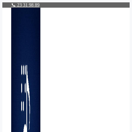
Hop
📞 23 31 98 89
til
indhold